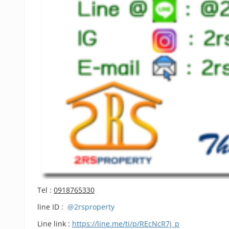
Tel :
0918765330
line ID :
@2rsproperty
Line link :
https://line.me/ti/p/REcNcR7j_p