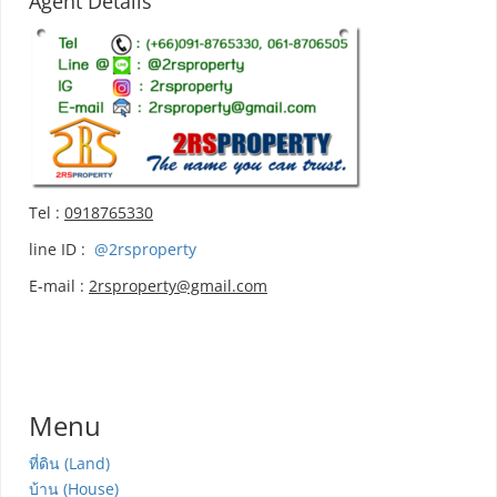
Agent Details
Tel :
0918765330
line ID :
@2rsproperty
E-mail :
2rsproperty@gmail.com
Menu
ที่ดิน (Land)
บ้าน (House)