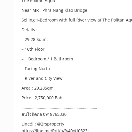
The Politan Aqua
Near MRT Phra Nang Klao Bridge
Selling 1-Bedroom with full River view at The Politan A
Details :
– 29.28 Sq.m.
– 16th Floor
– 1 Bedroom / 1 Bathroom
– Facing North
– River and City View
Area : 29.28Sqm
Price : 2,750,000 Baht
…………………………………………………………….
สนใจติดต่อ 0918765330
Line@ : @2rsproperty
https://line.me/R/ti/p/%40otf0323l