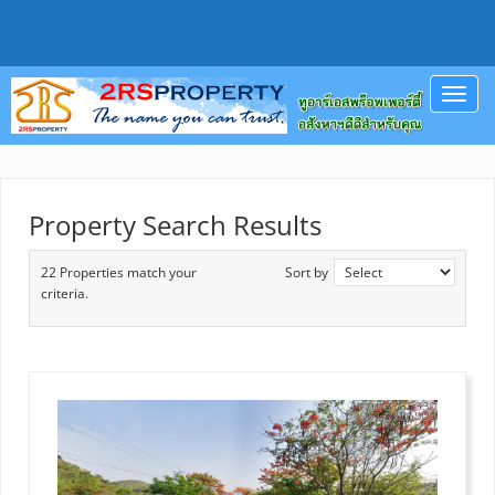
Toggl
navig
Property Search Results
22 Properties match your
Sort by
criteria.